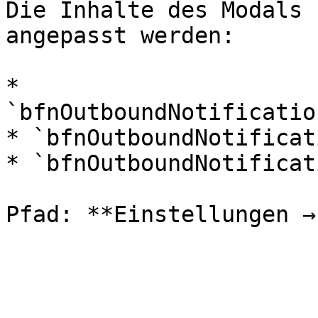
Die Inhalte des Modals 
angepasst werden:

* 
`bfnOutboundNotificatio
* `bfnOutboundNotificat
* `bfnOutboundNotificat