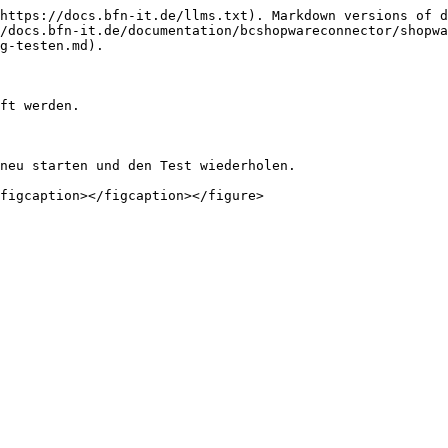
https://docs.bfn-it.de/llms.txt). Markdown versions of d
/docs.bfn-it.de/documentation/bcshopwareconnector/shopwa
g-testen.md).

ft werden.

neu starten und den Test wiederholen.
