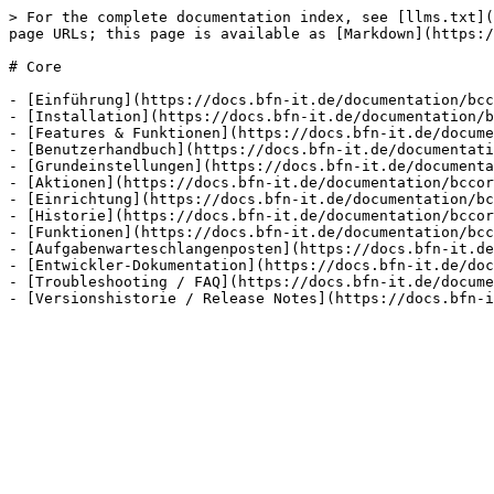
> For the complete documentation index, see [llms.txt](
page URLs; this page is available as [Markdown](https:/
# Core

- [Einführung](https://docs.bfn-it.de/documentation/bcc
- [Installation](https://docs.bfn-it.de/documentation/b
- [Features & Funktionen](https://docs.bfn-it.de/docume
- [Benutzerhandbuch](https://docs.bfn-it.de/documentati
- [Grundeinstellungen](https://docs.bfn-it.de/documenta
- [Aktionen](https://docs.bfn-it.de/documentation/bccor
- [Einrichtung](https://docs.bfn-it.de/documentation/bc
- [Historie](https://docs.bfn-it.de/documentation/bccor
- [Funktionen](https://docs.bfn-it.de/documentation/bcc
- [Aufgabenwarteschlangenposten](https://docs.bfn-it.de
- [Entwickler-Dokumentation](https://docs.bfn-it.de/doc
- [Troubleshooting / FAQ](https://docs.bfn-it.de/docume