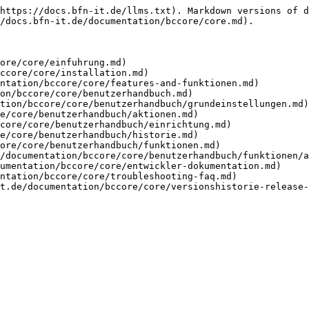
https://docs.bfn-it.de/llms.txt). Markdown versions of d
/docs.bfn-it.de/documentation/bccore/core.md).

ore/core/einfuhrung.md)

ccore/core/installation.md)

ntation/bccore/core/features-and-funktionen.md)

on/bccore/core/benutzerhandbuch.md)

tion/bccore/core/benutzerhandbuch/grundeinstellungen.md)

e/core/benutzerhandbuch/aktionen.md)

core/core/benutzerhandbuch/einrichtung.md)

e/core/benutzerhandbuch/historie.md)

ore/core/benutzerhandbuch/funktionen.md)

/documentation/bccore/core/benutzerhandbuch/funktionen/a
umentation/bccore/core/entwickler-dokumentation.md)

ntation/bccore/core/troubleshooting-faq.md)
